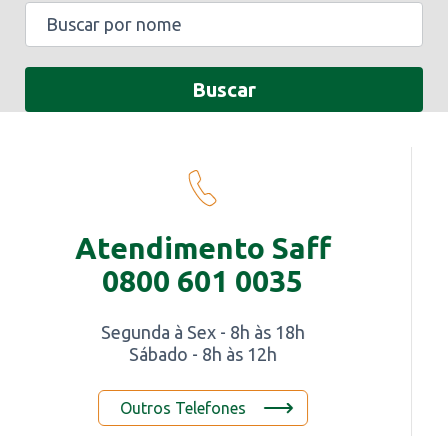
Buscar
Conheça a
OdontoSaff
Clínica Odontológica
em Foz do Iguaçu
Saiba Mais