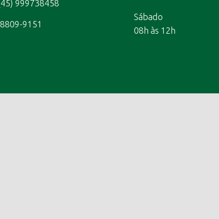
(45) 999738458
Sábado
98809-9151
08h às 12h