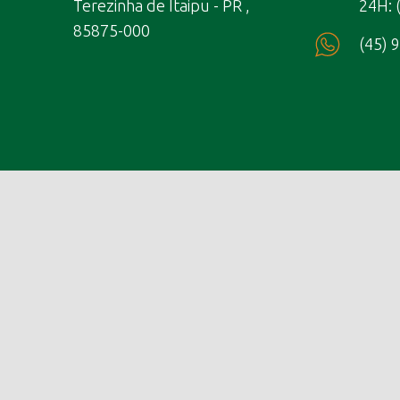
Terezinha de Itaipu - PR ,
24H: 
85875-000
(45) 