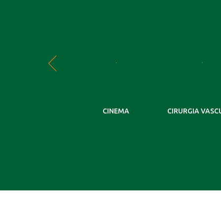
POIO ORTOPÉDICO
CINEMA
CIRURGIA VASC