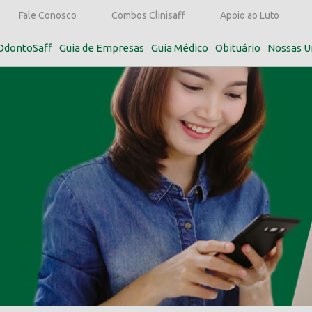
Fale Conosco
Combos Clinisaff
Apoio ao Luto
OdontoSaff
Guia de Empresas
Guia Médico
Obituário
Nossas U