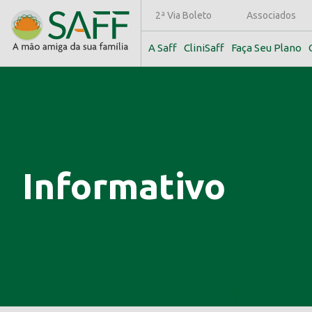
2ª Via Boleto
Associados
A Saff
CliniSaff
Faça Seu Plano
Informativo