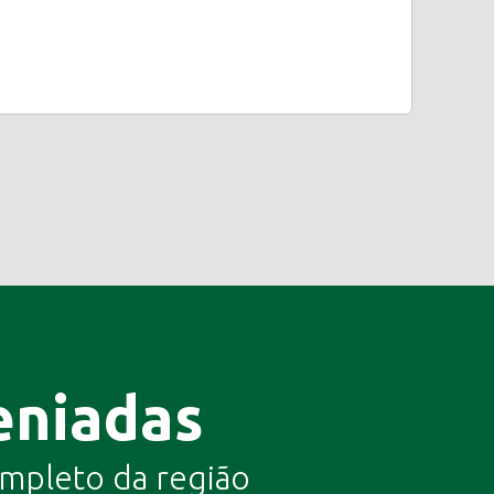
eniadas
completo da região