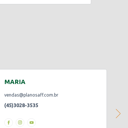
MARIA
RE
vendas@planosaff.com.br
ven
(45)3028-3535
(45