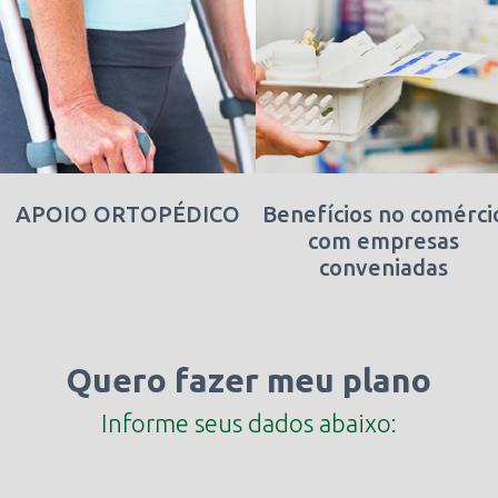
atender os nossos clientes.
O cliente saff tem opção para Plano de Cremação,
ecologicamente correto, moderno e sem custos
futuros a família.
APOIO ORTOPÉDICO
Associe-se e aproveite as vantagens!
Benefícios no comérci
com empresas
conveniadas
Quero fazer meu plano
Informe seus dados abaixo: