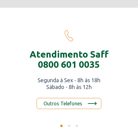
to Saff
Conheça
1 0035
OdontoS
- 8h às 18h
Clínica Odontol
 às 12h
em Foz do Igu
ones
Saiba Mais