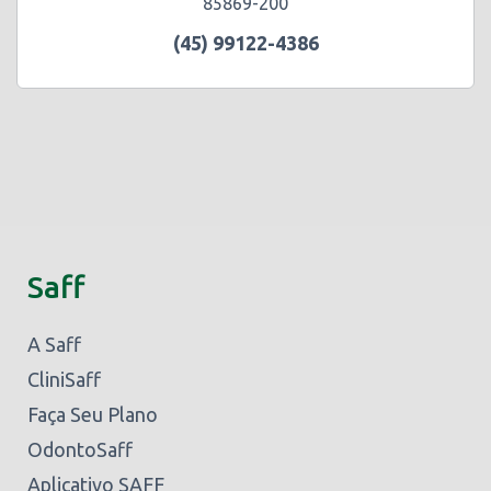
85869-200
(45) 99122-4386
Saff
A Saff
CliniSaff
Faça Seu Plano
OdontoSaff
Aplicativo SAFF