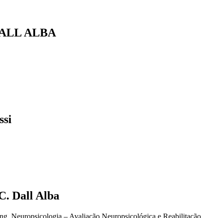
DALL ALBA
ssi
 Dall Alba
g, Neuropsicologia – Avaliação Neuropsicológica e Reabilitação