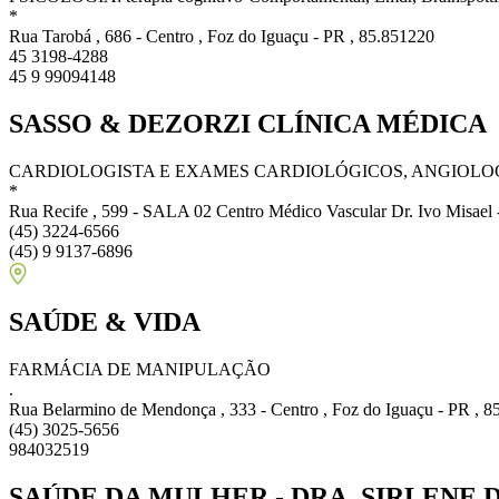
*
Rua Tarobá , 686 - Centro , Foz do Iguaçu - PR , 85.851220
45 3198-4288
45 9 99094148
SASSO & DEZORZI CLÍNICA MÉDICA
CARDIOLOGISTA E EXAMES CARDIOLÓGICOS, ANGIOLOG
*
Rua Recife , 599 - SALA 02 Centro Médico Vascular Dr. Ivo Misael -
(45) 3224-6566
(45) 9 9137-6896
SAÚDE & VIDA
FARMÁCIA DE MANIPULAÇÃO
.
Rua Belarmino de Mendonça , 333 - Centro , Foz do Iguaçu - PR , 
(45) 3025-5656
984032519
SAÚDE DA MULHER - DRA. SIRLENE