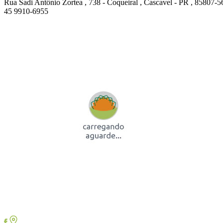
Rua Sadi Antônio Zortea , 738 - Coqueiral , Cascavel - PR , 85807-5
45 9910-6955